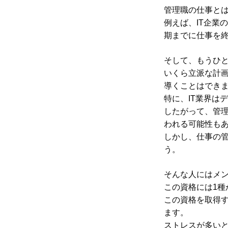
管理職の仕事と
例えば、IT企業
期までに仕事を
そして、もうひ
いくら立派な計
導くことはでき
特に、IT業界は
したがって、管
われる可能性も
しかし、仕事の
う。
そんな人にはメ
この資格には1種
この資格を取得
ます。
ストレスが多い