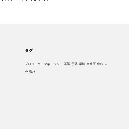
タグ
プロジェクトマネージャー
不調
予防
環境
産業医
症状
自
分
資格