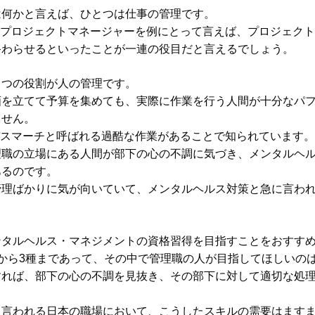
は何かと言えば、ひとつは仕事の管理です。
のプロジェクトマネージャーを例にとって言えば、プロジェク
終わらせるといったことが一連の役目だと言えるでしょう。
とつの役割が人の管理です。
画を立てて予算を集めても、実際に作業を行う人間が十分なパ
ません。
デスマーチと呼ばれる過酷な作業があることで知られています。
理職の立場にある人間が部下の心の不調に気づき、メンタルヘ
あるのです。
管理ばかりに気が向いていて、メンタルヘルス対策と急に言わ
ンタルヘルス・マネジメントの資格習得を目指すことをおすす
から3種まであって、その中で管理職の人が目指してほしいのは
すれば、部下の心の不調を見抜き、その部下に対して適切な処
と言われる日本の職場において、こうしたスキルの需要はます