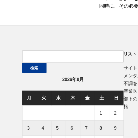
同時に、その必
検
リスト
索:
サイト
メンタ
2026年8月
不調を
産業医
月
火
水
木
金
土
日
部下の
格
1
2
3
4
5
6
7
8
9