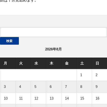
防は十分見込めます。
検
索:
2026年8月
月
火
水
木
金
土
日
1
2
3
4
5
6
7
8
9
10
11
12
13
14
15
16