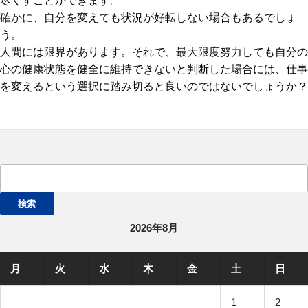
尽くすことができます。
確かに、自分を変えても状況が好転しない場合もあるでしょ
う。
人間には限界があります。それで、最大限度努力しても自分の
心の健康状態を健全に維持できないと判断した場合には、仕事
を変えるという選択に踏み切ると良いのではないでしょうか？
検
索:
2026年8月
月
火
水
木
金
土
日
1
2